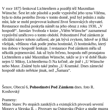
V roce 1875 šenkoval Lichtenštern a později též Maxmilian
Wünsche. Šest let zde působil a podle vyprávění jeho syna Viléma,
byla to doba pestrého života v tomto domě, jenž byl jedním z mála
míst, kde se mohl projevovat kulturní život Šenovských obyvatel.
Restaurace možná poskytla námět na jeho obraz z roku 1930, „V
hospodě“. Jaroslav Svoboda v knize „Vilém Wünsche“ zaznamenal
vyprávění umělcovo o tomto období. Pohostinství Pod zámkem je
oficiální název tohoto zařízení, ale jak bývá zvykem, lidově se ji říká
všelijak, většinou však podle jména hostinské, či hostinského, který
tou dobou v hospodě šenkuje. I restaurace Pod zámkem měla už
několik pojmenování. Jak už bylo řečeno, hospodu měl pronajatou
Lichtenštern a také Maxmilian Wünsche, takže se ji v té době říkalo
nejen U Miksy, Lichtenšterna či Na krčmě, ale jistě i „U Wünsche
nebo Maxe. Známé bylo také jméno „U Kramské. Dnes zámecké
hospodě nikdo neřekne jinak, než „Šamara“.
Šenov, Obecní 6,
Pohostinství Pod Zámkem
dnes. foto R.
Kosňovský
Prameny:
Milan Starec Po stopách zaniklých a existujících pivovarů severní
Moravy a Slezska II. – Pivovary na Ostravsku (Práce a studie muzea