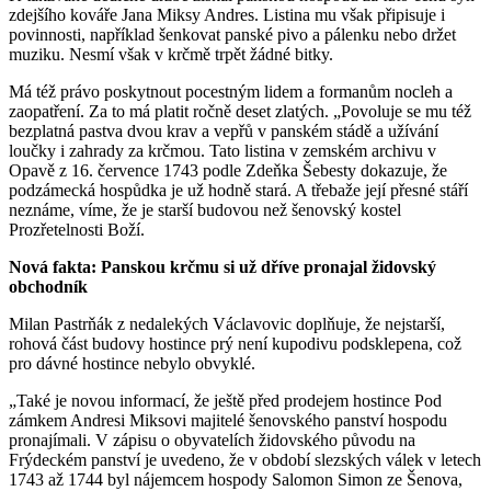
zdejšího kováře Jana Miksy Andres. Listina mu však připisuje i
povinnosti, například šenkovat panské pivo a pálenku nebo držet
muziku. Nesmí však v krčmě trpět žádné bitky.
Má též právo poskytnout pocestným lidem a formanům nocleh a
zaopatření. Za to má platit ročně deset zlatých. „Povoluje se mu též
bezplatná pastva dvou krav a vepřů v panském stádě a užívání
loučky i zahrady za krčmou. Tato listina v zemském archivu v
Opavě z 16. července 1743 podle Zdeňka Šebesty dokazuje, že
podzámecká hospůdka je už hodně stará. A třebaže její přesné stáří
neznáme, víme, že je starší budovou než šenovský kostel
Prozřetelnosti Boží.
Nová fakta: Panskou krčmu si už dříve pronajal židovský
obchodník
Milan Pastrňák z nedalekých Václavovic doplňuje, že nejstarší,
rohová část budovy hostince prý není kupodivu podsklepena, což
pro dávné hostince nebylo obvyklé.
„Také je novou informací, že ještě před prodejem hostince Pod
zámkem Andresi Miksovi majitelé šenovského panství hospodu
pronajímali. V zápisu o obyvatelích židovského původu na
Frýdeckém panství je uvedeno, že v období slezských válek v letech
1743 až 1744 byl nájemcem hospody Salomon Simon ze Šenova,