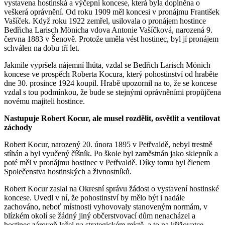
vystavena hostinská a výčepní koncese, která byla doplněna o
veškerá oprávnění. Od roku 1909 měl koncesi v pronájmu František
Vašíček. Když roku 1922 zemřel, usilovala o pronájem hostince
Bedřicha Larisch Mönicha vdova Antonie Vašíčková, narozená 9.
června 1883 v Šenově. Protože uměla vést hostinec, byl jí pronájem
schválen na dobu tří let.
Jakmile vypršela nájemní lhůta, vzdal se Bedřich Larisch Mönich
koncese ve prospěch Roberta Kocura, který pohostinství od hraběte
dne 30. prosince 1924 koupil. Hrabě upozornil na to, že se koncese
vzdal s tou podmínkou, že bude se stejnými oprávněními propůjčena
novému majiteli hostince.
Nastupuje Robert Kocur, ale musel rozdělit, osvětlit a ventilovat
záchody
Robert Kocur, narozený 20. února 1895 v Petřvaldě, nebyl trestně
stíhán a byl vyučený číšník. Po škole byl zaměstnán jako sklepník a
poté měl v pronájmu hostinec v Petřvaldě. Díky tomu byl členem
Společenstva hostinských a živnostníků.
Robert Kocur zaslal na Okresní správu žádost o vystavení hostinské
koncese. Uvedl v ní, že pohostinství by mělo být i nadále
zachováno, neboť místnosti vyhovovaly stanoveným normám, v
blízkém okolí se žádný jiný občerstvovací dům nenacházel a
hostinec zároveň ležel na strategickém místě, a to na křižovatce