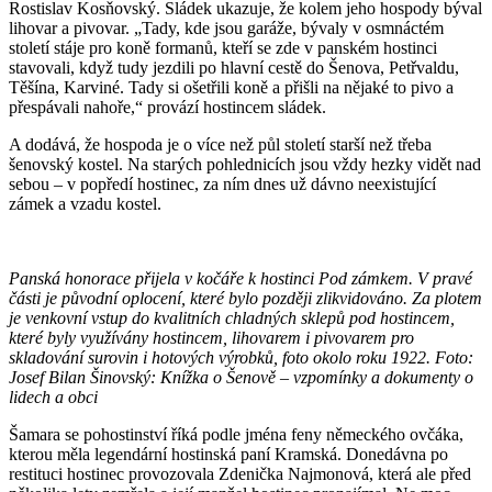
Rostislav Kosňovský. Sládek ukazuje, že kolem jeho hospody býval
lihovar a pivovar. „Tady, kde jsou garáže, bývaly v osmnáctém
století stáje pro koně formanů, kteří se zde v panském hostinci
stavovali, když tudy jezdili po hlavní cestě do Šenova, Petřvaldu,
Těšína, Karviné. Tady si ošetřili koně a přišli na nějaké to pivo a
přespávali nahoře,“ provází hostincem sládek.
A dodává, že hospoda je o více než půl století starší než třeba
šenovský kostel. Na starých pohlednicích jsou vždy hezky vidět nad
sebou – v popředí hostinec, za ním dnes už dávno neexistující
zámek a vzadu kostel.
Panská honorace přijela v kočáře k hostinci Pod zámkem. V pravé
části je původní oplocení, které bylo později zlikvidováno. Za plotem
je venkovní vstup do kvalitních chladných sklepů pod hostincem,
které byly využívány hostincem, lihovarem i pivovarem pro
skladování surovin i hotových výrobků, foto okolo roku 1922.
Foto:
Josef Bilan Šinovský: Knížka o Šenově – vzpomínky a dokumenty o
lidech a obci
Šamara se pohostinství říká podle jména feny německého ovčáka,
kterou měla legendární hostinská paní Kramská. Donedávna po
restituci hostinec provozovala Zdenička Najmonová, která ale před