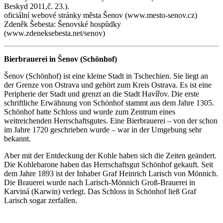
Beskyd 2011,č. 23.).
oficiální webové stránky města Šenov (www.mesto-senov.cz)
Zdeněk Šebesta: Šenovské hospůdky
(www.zdeneksebesta.net/senov)
Bierbrauerei in Šenov (Schönhof)
Šenov (Schönhof) ist eine kleine Stadt in Tschechien. Sie liegt an
der Grenze von Ostrava und gehört zum Kreis Ostrava. Es ist eine
Peripherie der Stadt und grenzt an die Stadt Havířov. Die erste
schriftliche Erwähnung von Schönhof stammt aus dem Jahre 1305.
Schönhof hatte Schloss und wurde zum Zentrum eines
weitreichenden Herrschaftsgutes. Eine Bierbrauerei – von der schon
im Jahre 1720 geschrieben wurde – war in der Umgebung sehr
bekannt.
Aber mit der Entdeckung der Kohle haben sich die Zeiten geändert.
Die Kohlebarone haben das Herrschaftsgut Schönhof gekauft. Seit
dem Jahre 1893 ist der Inhaber Graf Heinrich Larisch von Mönnich.
Die Brauerei wurde nach Larisch-Mönnich Groß-Brauerei in
Karviná (Karwin) verlegt. Das Schloss in Schönhof ließ Graf
Larisch sogar zerfallen.