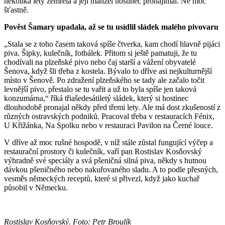
několika lety zemřela a její manžel hostinec pronajímal. Ne moc
šťastně.
Pověst Šamary upadala, až se tu usídlil sládek malého pivovaru
„Stala se z toho časem taková spíše čtverka, kam chodí hlavně pijáci
piva. Šipky, kulečník, fotbálek. Přitom si ještě pamatuji, že tu
chodívali na plzeňské pivo nebo čaj starší a vážení obyvatelé
Šenova, když šli třeba z kostela. Bývalo to dříve asi nejkulturnější
místo v Šenově. Po zdražení plzeňského se tady ale začalo točit
levnější pivo, přestalo se tu vařit a už to byla spíše jen taková
konzumárna,“ říká třiašedesátiletý sládek, který si hostinec
dlouhodobě pronajal někdy před třemi lety. Ale má dost zkušeností z
různých ostravských podniků. Pracoval třeba v restauracích Fénix,
U Křižánka, Na Spolku nebo v restauraci Pavilon na Černé louce.
V dříve až moc rušné hospodě, v níž stále zůstal fungující výčep a
restaurační prostory či kulečník, vaří pan Rostislav Kosňovský
výhradně své speciály a svá pšeničná silná piva, někdy s hutnou
dávkou pšeničného nebo nakuřovaného sladu. A to podle přesných,
vesměs německých receptů, které si přivezl, když jako kuchař
působil v Německu.
Rostislav Kosňovský. Foto: Petr Broulík