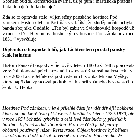
Sbohem buďte, krčmařičkaa švarna, už je gura i maštalička prazdna
Judá dunajdá. Judá dunajdá.
Zda se to opravdu stalo, ví jen stěny panského hostince Pod
zámkem. Historik Milan Pastrňák však říká, že zloději určitě nebyla
banda zbojníka Ondráše. „Ten byl zabit ve Sviadnovské hospodě už
v roce 1715 a Havran byl hostinským v hostinci Pod zámkem v roce
1831,“ vysvětluje.
Diplomka o hospodách líčí, jak Lichtenstern prodal panský
šenk hajnému
Historii Panské hospody v Šenově v letech 1860 až 1948 zpracovala
ve své diplomové práci nazvané Hospodské živnosti na Frýdecku v
roce 2006 Lucie Jelínková pod vedením historika Milana Myšky,
který například zpracoval podrobnou historii známého beskydského
šenku U Bebka.
Hostinec Pod zámkem, v levé přilehlé části je vidět dřívější oblíbené
kino Lucina, které bylo přistaveno k hostinci v letech 1929-1930, ale
v roce 1954 bohužel vyhořelo a celá levá část budovy, přilehlá k
hostinci, byla následně zbourána. V pravé části je již patrný
občasně používaný název Restaurace. Objekt hostince byl během
své působnosti několikrát stavebně upravován. Potvrzením, že