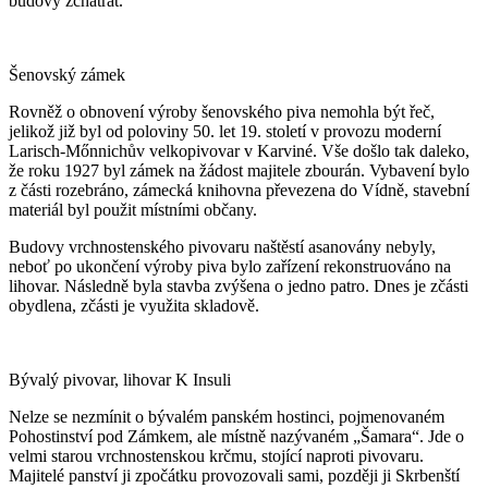
budovy zchátrat.
Šenovský zámek
Rovněž o obnovení výroby šenovského piva nemohla být řeč,
jelikož již byl od poloviny 50. let 19. století v provozu moderní
Larisch-Mőnnichův velkopivovar v Karviné. Vše došlo tak daleko,
že roku 1927 byl zámek na žádost majitele zbourán. Vybavení bylo
z části rozebráno, zámecká knihovna převezena do Vídně, stavební
materiál byl použit místními občany.
Budovy vrchnostenského pivovaru naštěstí asanovány nebyly,
neboť po ukončení výroby piva bylo zařízení rekonstruováno na
lihovar. Následně byla stavba zvýšena o jedno patro. Dnes je zčásti
obydlena, zčásti je využita skladově.
Bývalý pivovar, lihovar K Insuli
Nelze se nezmínit o bývalém panském hostinci, pojmenovaném
Pohostinství pod Zámkem, ale místně nazývaném „Šamara“. Jde o
velmi starou vrchnostenskou krčmu, stojící naproti pivovaru.
Majitelé panství ji zpočátku provozovali sami, později ji Skrbenští