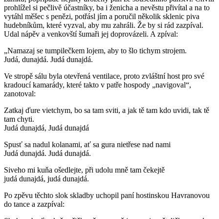
prohlížel si pečlivě účastníky, ba i ženicha a nevěstu přivítal a na to
vytáhl měšec s penězi, potřásl jím a poručil několik sklenic piva
hudebníkům, které vyzval, aby mu zahráli. Že by si rád zazpíval.
Udal nápěv a venkovští šumaři jej doprovázeli. A zpíval:
„Namazaj se tumpilečkem lojem, aby to šlo tichym strojem.
Judá, dunajdá. Judá dunajdá.
Ve stropě sálu byla otevřená ventilace, proto zvláštní host pro své
kradoucí kamarády, které takto v patře hospody „navigoval“,
zanotoval:
Zatkaj ďure vietchym, bo sa tam sviti, a jak tě tam kdo uvidi, tak tě
tam chyti.
Judá dunajdá, Judá dunajdá
Spusť sa nadul kolanami, ať sa gura nietřese nad nami
Judá dunajdá. Judá dunajdá.
Siveho mi kuňa ošedlejte, při udolu mně tam čekejtě
judá dunajdá, judá dunajdá.
Po zpěvu těchto slok skladby uchopil paní hostinskou Havranovou
do tance a zazpíval: