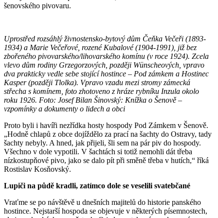
šenovského pivovaru.
Uprostřed rozsáhlý živnostensko-bytový dům Čeňka Večeři (1893-
1934) a Marie Večeřové, rozené Kubalové (1904-1991), již bez
zbořeného pivovarského/lihovarského komínu (v roce 1924). Zcela
vlevo dům rodiny Grzegorzových, později Wünscheových, vpravo
dva prakticky vedle sebe stojící hostince – Pod zámkem a Hostinec
Kasper (později Tlolka). Vpravo vzadu mezi stromy zámecká
střecha s komínem, foto zhotoveno z hráze rybníku Inzula okolo
roku 1926.
Foto: Josef Bilan Šinovský: Knížka o Šenově –
vzpomínky a dokumenty o lidech a obci
Proto byli i havíři nezřídka hosty hospody Pod Zámkem v Šenově.
„Hodně chlapů z obce dojíždělo za prací na šachty do Ostravy, tady
šachty nebyly. A hned, jak přijeli, šli sem na pár piv do hospody.
Všechno v dole vypotili. V šachtách si totiž nemohli dát třeba
nízkostupňové pivo, jako se dalo pít při směně třeba v hutích,“ říká
Rostislav Kosňovský.
Lupiči na půdě kradli, zatímco dole se veselili svatebčané
Vraťme se po návštěvě u dnešních majitelů do historie panského
hostince. Nejstarší hospoda se objevuje v některých písemnostech,