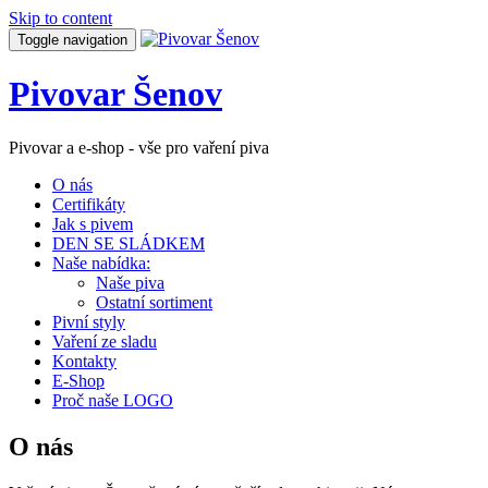
Skip to content
Toggle navigation
Pivovar Šenov
Pivovar a e-shop - vše pro vaření piva
O nás
Certifikáty
Jak s pivem
DEN SE SLÁDKEM
Naše nabídka:
Naše piva
Ostatní sortiment
Pivní styly
Vaření ze sladu
Kontakty
E-Shop
Proč naše LOGO
O nás