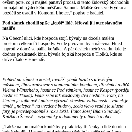
ovšem poté, co ji majitel panství prodal, si tento židovský obchodník
pronajal od frýdeckého měšťana Samuela Mališe šenk ve Frýdku a
později se usadil v Komorní Lhotce,“ popisuje badatel.
Pod zámek chodili spíše „lepší“ lidé, šéfoval jí i otec slavného
malíře
Na Obecní ulici, kde hospoda stojí, bývaly na docela malém
prostoru celkem tři hospody. Vedle pivovaru byla nálevna. Hned
naproti v domě se pálila kořalka. A pár desítek metrů vzadu, kde je
dodnes pozůstatek kina, bývala fojtská hospoda u Tlolků, kde se
dříve říkalo v Harendě.
Pohled na zámek a kostel, rovněž rybník Inzula s dřevěným
můstkem, lihovar/pivovar s dominantním komínem, dřevěnici rodičů
Viléma Wünscheho, hostinec Pod zámkem, hostinec Kasper (později
hostinec Tlolka). Vedle sebe tak existovaly dva hostince. Foto, na
kterém je zajímavé i patrné výrazné zkreslení vzdáleností – zámek je
téměř „nalepen“ na uvedené budovy, zcela vlevo vzadu je silueta
fary, je pravděpodobně z roku 1901.
Foto: Josef Bilan Šinovský:
Knížka o Šenově – vzpomínky a dokumenty o lidech a obci
„Takže na tom malém koutě byly prakticky tři šenky a lidé do nich
hojně chodili. Hospoda pod zámkem však byla spíše taková pro