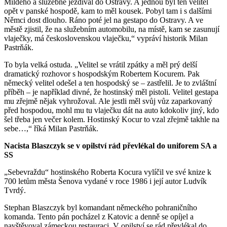
Mildeho a služebně jezdíval do Ostravy. A jednou byl ten velitel
opět v panské hospodě, kam to měl kousek. Pobyl tam i s dalšími
Němci dost dlouho. Ráno poté jel na gestapo do Ostravy. A ve
městě zjistil, že na služebním automobilu, na místě, kam se zasunují
vlaječky, má československou vlaječku,“ vypráví historik Milan
Pastrňák.
To byla velká ostuda. „Velitel se vrátil zpátky a měl prý delší
dramatický rozhovor s hospodským Robertem Kocurem. Pak
německý velitel odešel a ten hospodský se – zastřelil. Je to zvláštní
příběh – je například divné, že hostinský měl pistoli. Velitel gestapa
mu zřejmě nějak vyhrožoval. Ale jestli měl svůj vůz zaparkovaný
před hospodou, mohl mu tu vlaječku dát na auto kdokoliv jiný, kdo
šel třeba jen večer kolem. Hostinský Kocur to vzal zřejmě takhle na
sebe…,“ říká Milan Pastrňák.
Nacista Blaszczyk se v opilství rád převlékal do uniforem SA a
SS
„Sebevraždu“ hostinského Roberta Kocura vylíčil ve své knize k
700 letům města Šenova vydané v roce 1986 i její autor Ludvík
Tvrdý.
Stephan Blaszczyk byl komandant německého pohraničního
komanda. Tento pán pocházel z Katovic a denně se opíjel a
navštěvoval zámeckou restauraci, V opilství se rád převlékal do