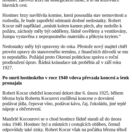
hlavních cest.
Hostinec brzy navštívila komise, která posoudila stav nemovitosti a
rozhodla, že bude zapotřebí odstranit drobné nedostatky. Robert
Kocur měl například „umístit kolem kamen plech, aby nedošlo k
požáru, záchody měly být odděleny, řádně osvětleny a ventilovány,
žumpa vystavěna z nepropustného materiálu a přikryta krytem.“
Nedostatky měly být opraveny do roka. Přestože nový majitel chtěl
provést opravy do stanoveného termínu, z finančních důvodů se mu
to nepodařilo. Požádal proto Okresní politickou správu o roční
prodloužení úprav. Řádná kolaudace tak proběhla až v září roku
1927.
Po smrti hostinského v roce 1940 vdova převzala koncesi a šenk
pronajala
Robert Kocur obdržel koncesní dekret dne 6. února 1925, během
března byla Robertu Kocurovi rozšířená koncese o dovolení
podávat jídla, čepovat víno, podávat kávu, čaj, čokoládu, jiné teplé
nápoje a občerstvení.
Manželé Kocourovi se o chod hostince řádně starali až do února
roku 1940. Hostinec byl u místních i cestujících oblíben, čemuž
odpovídaly také zisky. Robert Kocur však na počátku března téhož