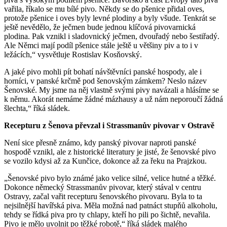
vařila, říkalo se mu bílé pivo. Někdy se do pšenice přidal oves,
protože pšenice i oves byly levné plodiny a byly všude. Tenkrát se
ještě nevědělo, že ječmen bude jednou klíčová pivovarnická
plodina. Pak vznikl i sladovnický ječmen, dvouřadý nebo šestiřadý.
Ale Němci mají podíl pšenice stále ještě u většiny piv a to i v
ležácích,“ vysvětluje Rostislav Kosňovský.
A jaké pivo mohli pít bohatí návštěvníci panské hospody, ale i
horníci, v panské krčmě pod šenovským zámkem? Neslo název
Šenovské. My jsme na něj vlastně svými pivy navázali a hlásíme se
k němu. Akorát nemáme žádné mázhausy a už nám neporoučí žádná
šlechta,“ říká sládek.
Recepturu z Šenova převzal i Strassmanův pivovar v Ostravě
Není sice přesně známo, kdy panský pivovar naproti panské
hospodě vznikl, ale z historické literatury je jisté, že šenovské pivo
se vozilo kdysi až za Kunčice, dokonce až za řeku na Prajzkou.
„Šenovské pivo bylo známé jako velice silné, velice hutné a těžké.
Dokonce německý Strassmanův pivovar, který stával v centru
Ostravy, začal vařit recepturu šenovského pivovaru. Byla to ta
nejsilnější havířská piva. Měla možná nad patnáct stupňů alkoholu,
tehdy se řídká piva pro ty chlapy, kteří ho pili po šichtě, nevařila.
Pivo je mělo uvolnit po těžké robotě,“ říká sládek malého