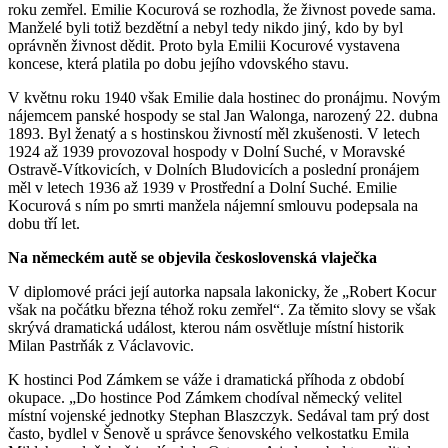
roku zemřel. Emilie Kocurová se rozhodla, že živnost povede sama.
Manželé byli totiž bezdětní a nebyl tedy nikdo jiný, kdo by byl
oprávněn živnost dědit. Proto byla Emilii Kocurové vystavena
koncese, která platila po dobu jejího vdovského stavu.
V květnu roku 1940 však Emilie dala hostinec do pronájmu. Novým
nájemcem panské hospody se stal Jan Walonga, narozený 22. dubna
1893. Byl ženatý a s hostinskou živností měl zkušenosti. V letech
1924 až 1939 provozoval hospody v Dolní Suché, v Moravské
Ostravě-Vítkovicích, v Dolních Bludovicích a poslední pronájem
měl v letech 1936 až 1939 v Prostřední a Dolní Suché. Emilie
Kocurová s ním po smrti manžela nájemní smlouvu podepsala na
dobu tří let.
Na německém autě se objevila československá vlaječka
V diplomové práci její autorka napsala lakonicky, že „Robert Kocur
však na počátku března téhož roku zemřel“. Za těmito slovy se však
skrývá dramatická událost, kterou nám osvětluje místní historik
Milan Pastrňák z Václavovic.
K hostinci Pod Zámkem se váže i dramatická příhoda z období
okupace. „Do hostince Pod Zámkem chodíval německý velitel
místní vojenské jednotky Stephan Blaszczyk. Sedával tam prý dost
často, bydlel v Šenově u správce šenovského velkostatku Emila