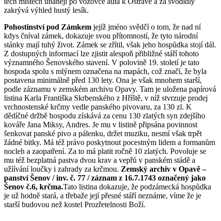
těch místech uhánějí po vozovce auta k Ostravě a za svodidly
zakrývá výhled hustý lesík.
Pohostinství pod Zámkem
jejíž jméno svědčí o tom, že nad ní
kdys čníval zámek, dokazuje svou přítomností, že tyto národní
stánky mají tuhý život. Zámek se zřítil, však jeho hospůdka stojí dál.
Z dostupných informací lze zjistit alespoň přibližné stáří tohoto
významného Šenovského stavení. V polovině 19. století je tato
hospoda spolu s mlýnem označena na mapách, což značí, že byla
postavena minimálně před 130 lety. Ona je však mnohem starší,
podle záznamu v zemském archivu Opavy. Tam je uložena papírová
listina Karla Františka Skrbenského z Hříště, v níž stvrzuje prodej
vrchnostenské krčmy vedle panského pivovaru, za 130 zl. K
dědíčné držbě hospodu získává za cenu 130 zlatých syn zdejšího
kováře Jana Miksy, Andres. Je mu v listině připsána povinnost
šenkovat panské pivo a pálenku, držet muziku, nesmí však trpět
žádné bitky. Má též právo poskytnout pocestným lidem a formanům
nocleh a zaopatření. Za to má platit ročně 10 zlatých. Povoluje se
mu též bezplatná pastva dvou krav a vepřů v panském stádě a
užíívání loučky i zahrady za krčmou.
Zemský archiv v Opavě –
panství Šenov / inv. č. 77 / záznam z 16.7.1743 označený jako
Šenov č.6, krčma.
Tato listina dokazuje, že podzámecká hospůdka
je už hodně stará, a třebaže její přesné stáří neznáme, víme že je
starší budovou než kostel Prozřetelnosti Boží.