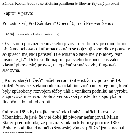
Zámek, Kostel, budova se střešním parníkem je lihovar (bývalý pivovar)
Naproti v pravo:
Pohostinství „Pod Zámkem“ Obecní 6, nyní Pivovar Šenov
zdroj:
www.zdeneksebesta.net/senov)
O vlastním provozu šenovského pivovaru se toho v písemné formě
příliš nedochovalo. Informace o něm se objevují sporadicky pouze v
soupisech majetku panství. Dle Milana Starce měly budovy tvar
písmene „L“. Delší křídlo naproti panského hostince skrývalo
vlastní pivovarský provoz, na opačné straně stavby fungovala
sladovna.
„Konec starých časů“ přišel na rod Skrbenských v polovině 19.
století. Souvisel s ekonomicko-sociálními změnami v regionu, které
byly způsobeny rozvojem těžby uhlí a vznikem podniků na výrobu
a zpracování železa. Drobná venkovská panství byla spolykána
finanční silou uhlobaronů.
Od roku 1893 byl majitelem zámku hrabě Jindřich Larisch z
Mönnichu. Je jisté, že v té době již pivovar nefungoval. Milan
Starec předpokládá, že provoz zanikl někdy brzy po roce 1867.
Bohatý podnikatel neměl o šenovský zámek příliš zájem a nechal