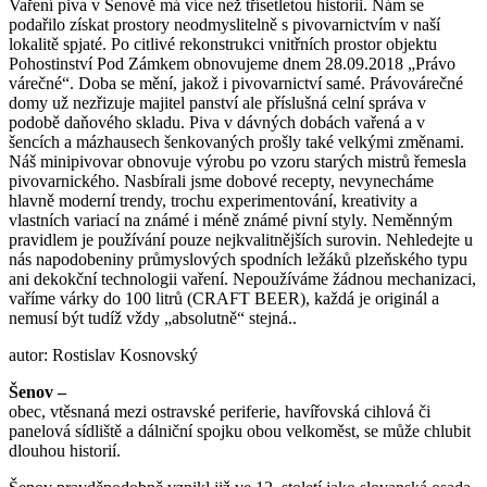
Vaření piva v Šenově má více než třísetletou historii. Nám se
podařilo získat prostory neodmyslitelně s pivovarnictvím v naší
lokalitě spjaté. Po citlivé rekonstrukci vnitřních prostor objektu
Pohostinství Pod Zámkem obnovujeme dnem 28.09.2018 „Právo
várečné“. Doba se mění, jakož i pivovarnictví samé. Právovárečné
domy už nezřizuje majitel panství ale příslušná celní správa v
podobě daňového skladu. Piva v dávných dobách vařená a v
šencích a mázhausech šenkovaných prošly také velkými změnami.
Náš minipivovar obnovuje výrobu po vzoru starých mistrů řemesla
pivovarnického. Nasbírali jsme dobové recepty, nevynecháme
hlavně moderní trendy, trochu experimentování, kreativity a
vlastních variací na známé i méně známé pivní styly. Neměnným
pravidlem je používání pouze nejkvalitnějších surovin. Nehledejte u
nás napodobeniny průmyslových spodních ležáků plzeňského typu
ani dekokční technologii vaření. Nepoužíváme žádnou mechanizaci,
vaříme várky do 100 litrů (CRAFT BEER), každá je originál a
nemusí být tudíž vždy „absolutně“ stejná..
autor: Rostislav Kosnovský
Šenov –
obec, vtěsnaná mezi ostravské periferie, havířovská cihlová či
panelová sídliště a dálniční spojku obou velkoměst, se může chlubit
dlouhou historií.