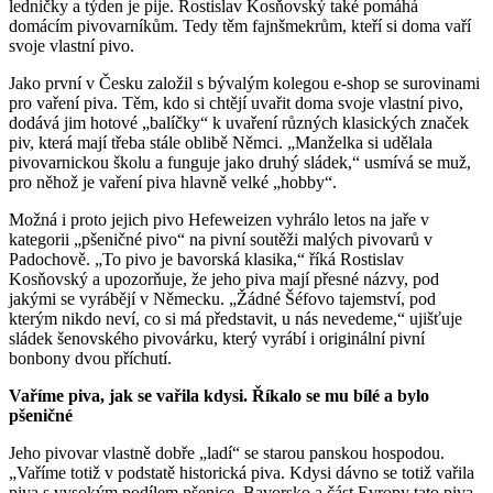
ledničky a týden je pije. Rostislav Kosňovský také pomáhá
domácím pivovarníkům. Tedy těm fajnšmekrům, kteří si doma vaří
svoje vlastní pivo.
Jako první v Česku založil s bývalým kolegou e-shop se surovinami
pro vaření piva. Těm, kdo si chtějí uvařit doma svoje vlastní pivo,
dodává jim hotové „balíčky“ k uvaření různých klasických značek
piv, která mají třeba stále oblibě Němci. „Manželka si udělala
pivovarnickou školu a funguje jako druhý sládek,“ usmívá se muž,
pro něhož je vaření piva hlavně velké „hobby“.
Možná i proto jejich pivo Hefeweizen vyhrálo letos na jaře v
kategorii „pšeničné pivo“ na pivní soutěži malých pivovarů v
Padochově. „To pivo je bavorská klasika,“ říká Rostislav
Kosňovský a upozorňuje, že jeho piva mají přesné názvy, pod
jakými se vyrábějí v Německu. „Žádné Šéfovo tajemství, pod
kterým nikdo neví, co si má představit, u nás nevedeme,“ ujišťuje
sládek šenovského pivovárku, který vyrábí i originální pivní
bonbony dvou příchutí.
Vaříme piva, jak se vařila kdysi. Říkalo se mu bílé a bylo
pšeničné
Jeho pivovar vlastně dobře „ladí“ se starou panskou hospodou.
„Vaříme totiž v podstatě historická piva. Kdysi dávno se totiž vařila
piva s vysokým podílem pšenice. Bavorsko a část Evropy tato piva