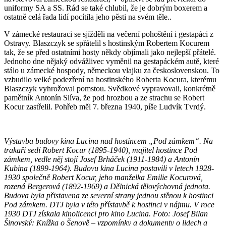
uniformy SA a SS. Rád se také chlubil, že je dobrým boxerem a
ostatně celá řada lidí pocítila jeho pěsti na svém těle..
V zámecké restauraci se sjížděli na večerní pohoštění i gestapáci z
Ostravy. Blaszczyk se spřátelil s hostinským Robertem Kocurem
tak, že se před ostatními hosty někdy objímali jako nejlepší přátelé.
Jednoho dne nějaký odvážlivec vyměnil na gestapáckém autě, které
stálo u zámecké hospody, německou vlajku za československou. To
vzbudilo velké podezření na hostinského Roberta Kocura, kterému
Blaszczyk vyhrožoval pomstou. Svědkové vypravovali, konkrétně
pamětník Antonín Slíva, že pod hrozbou a ze strachu se Robert
Kocur zastřelil. Pohřeb měl 7. března 1940, píše Ludvík Tvrdý.
Výstavba budovy kina Lucina nad hostincem „Pod zámkem“. Na
trakaři sedí Robert Kocur (1895-1940), majitel hostince Pod
zámkem, vedle něj stojí Josef Brháček (1911-1984) a Antonín
Kubina (1899-1964). Budovu kina Lucina postavili v letech 1928-
1930 společně Robert Kocur, jeho manželka Emilie Kocurová,
rozená Bergerová (1892-1969) a Dělnická tělovýchovná jednota.
Budova byla přistavena ze severní strany jednou stěnou k hostinci
Pod zámkem. DTJ byla v této přístavbě k hostinci v nájmu. V roce
1930 DTJ získala kinolicenci pro kino Lucina. Foto: Josef Bilan
Šinovský: Knížka o Šenově – vzpomínky a dokumenty o lidech a