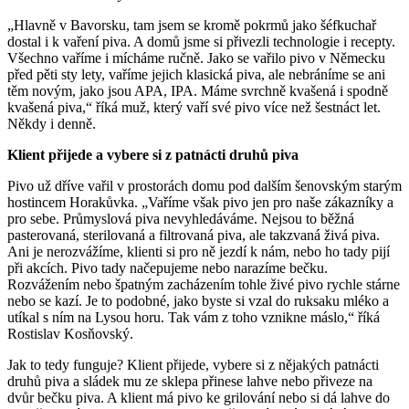
„Hlavně v Bavorsku, tam jsem se kromě pokrmů jako šéfkuchař
dostal i k vaření piva. A domů jsme si přivezli technologie i recepty.
Všechno vaříme i mícháme ručně. Jako se vařilo pivo v Německu
před pěti sty lety, vaříme jejich klasická piva, ale nebráníme se ani
těm novým, jako jsou APA, IPA. Máme svrchně kvašená i spodně
kvašená piva,“ říká muž, který vaří své pivo více než šestnáct let.
Někdy i denně.
Klient přijede a vybere si z patnácti druhů piva
Pivo už dříve vařil v prostorách domu pod dalším šenovským starým
hostincem Horakůvka. „Vaříme však pivo jen pro naše zákazníky a
pro sebe. Průmyslová piva nevyhledáváme. Nejsou to běžná
pasterovaná, sterilovaná a filtrovaná piva, ale takzvaná živá piva.
Ani je nerozvážíme, klienti si pro ně jezdí k nám, nebo ho tady pijí
při akcích. Pivo tady načepujeme nebo narazíme bečku.
Rozvážením nebo špatným zacházením tohle živé pivo rychle stárne
nebo se kazí. Je to podobné, jako byste si vzal do ruksaku mléko a
utíkal s ním na Lysou horu. Tak vám z toho vznikne máslo,“ říká
Rostislav Kosňovský.
Jak to tedy funguje? Klient přijede, vybere si z nějakých patnácti
druhů piva a sládek mu ze sklepa přinese lahve nebo přiveze na
dvůr bečku piva. A klient má pivo ke grilování nebo si dá lahve do