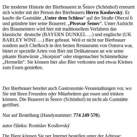
Die moderne Historie der Bierbrauerei in Šenov (Schönhof) erneuert
sich wieder mit der Person des Bierbrauers
Herrn Kosňovský
. Er
kaufte die Gaststätte „
Unter dem Schloss
“ auf der Straße Obecní 6
und gründete hier seine Brauerei: „
Pivovar Šenov
“. Unter Aufsicht
des Braumeisters wird hier mit traditionellem Verfahren das
klassische deutsche (BAYERN DUNKEL …) und englische (UK
BARLEY WINE …) Bier gebraut. Weil er nicht nur Bierbrauer
sondern auch Chefkoch in den besten Restaurants von Ostrava war,
bietet er spezielle Arten von Bier mit Delikatessen an wie seine
pikante Bratwürste „Skorpion“ oder eingemachter Schimmelkäse
„Hermelin“. Sie können hier also Bier verkosten und etwas Kleines
zum Essen genießen.
Der Bierbrauer bereitet auch Gastronomie-Veranstaltungen vor, wo
Sie mit Ihren Freunden oder Mitarbeitern gut essen und trinken
können. Die Brauerei in Šenov (Schönhof) ist nicht als Gaststätte
geöffnet.
Nur auf Bestellung (Handynummer:
774 249 570
).
autor článku: Rostislav Kosňovský
Die Biere können Sie per Internet bestellen unter der Adresse: