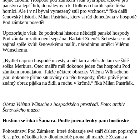
panstvo a lepší lidi, do nálevny a k Tlolkovi chodili spíše třeba
horníci. Ale i v ní býval vymezený stůl pro vrchnost,“ říká další
šenovský historik Milan Pastrňák, který si rád donedávna v hospodě
Pod zámkem poseděl.
Upozorňuje však, že podrobná historie někdejší panské hospody
Pod zámkem zatím není sepsána. Badatel Zdeněk Šebesta se o ni
zajímá spíše kvůli šenovskému malíři, národnímu umělci Vilému
Wünschemu.
„Bydlel naproti hospodě u cesty a měl tam ateliér. Je tam ve štítě
soška Merkura. Otec malíře měl dokonce jeden čas hospodu Pod
zámkem pronajatou. Takže některé obrázky Viléma Wünscheho
jsou dokonce přímo situovány do této hospody, třeba právě jeho
známý obraz pijáka na židli a ruchu v krčmě,“ říká Milan Pastrňák.
Obraz Viléma Wünsche z hospodského prostředí. Foto: archiv
Šenovského muzea
Hostinci se říká i Šamara. Podle jména fenky paní hostinské
Pohostinství Pod Zámkem, které dokazuje své stáří číslem popisným
6, si před několika lety dlouhodobě pronajali manželé Zuzana a