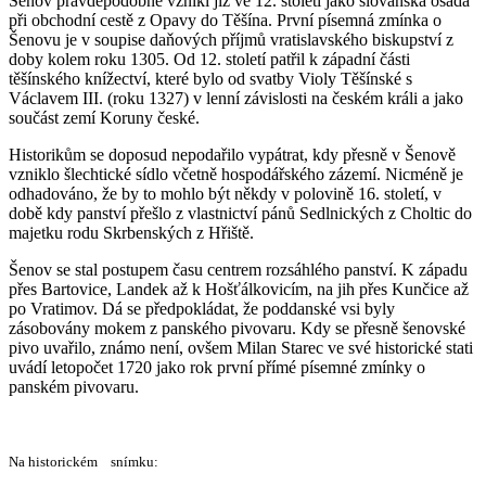
Šenov pravděpodobně vznikl již ve 12. století jako slovanská osada
při obchodní cestě z Opavy do Těšína. První písemná zmínka o
Šenovu je v soupise daňových příjmů vratislavského biskupství z
doby kolem roku 1305. Od 12. století patřil k západní části
těšínského knížectví, které bylo od svatby Violy Těšínské s
Václavem III. (roku 1327) v lenní závislosti na českém králi a jako
součást zemí Koruny české.
Historikům se doposud nepodařilo vypátrat, kdy přesně v Šenově
vzniklo šlechtické sídlo včetně hospodářského zázemí. Nicméně je
odhadováno, že by to mohlo být někdy v polovině 16. století, v
době kdy panství přešlo z vlastnictví pánů Sedlnických z Choltic do
majetku rodu Skrbenských z Hřiště.
Šenov se stal postupem času centrem rozsáhlého panství. K západu
přes Bartovice, Landek až k Hošťálkovicím, na jih přes Kunčice až
po Vratimov. Dá se předpokládat, že poddanské vsi byly
zásobovány mokem z panského pivovaru. Kdy se přesně šenovské
pivo uvařilo, známo není, ovšem Milan Starec ve své historické stati
uvádí letopočet 1720 jako rok první přímé písemné zmínky o
panském pivovaru.
Na historickém snímku: