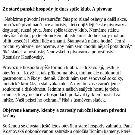
Ze staré panské hospody je dnes spíše klub. A pivovar
„Nabízíme původní restaurační část pro různé oslavy a další akce,
pro různé pivní nadšence a turisty, kteří objíždějí české pivovary a
degustují různá piva. Jsme spíše takový klub, Nemáme stálou
otevírací dobu, po telefonickém objednání si do hospody mohou
přijít posedět i běžní lidé a známí. Štamgastů máme hodně. Jen si
trochu vybíráme, nechceme, aby nám sem chodili nějací pobudové,“
říká sládek a hostinský šenovského pivovaru a pohostinství
Rostislav Kosňovský.
Provozuje hospodu spíše formou klubu. Lidi zavolají, jestli je
otevřeno. „Když je, tak přijdou na pivo, umíme ale nabídnout i
gastronomii. Někdy i denně. Chodí nám sem šenovské sokolky,
turistické kroužky a stálí zákazníci. A my jim zase zaručujeme
soukromí a diskrétnost. Jedním z našich stálých hostů je třeba
soudce, který nechce v hospodách potkávat ty, které posílal za
mříže. Naši pejsci ho ochrání,“ říká s úsměvem sládek.
Objevené kameny, klenby a zarostlý nárožní kámen původní
krčmy
Se ženou se chystají ještě letos otevřít u staré hospody zahradu. Paní
Kosňovská dokončovanou zahrádku obložila říčními kameny, které