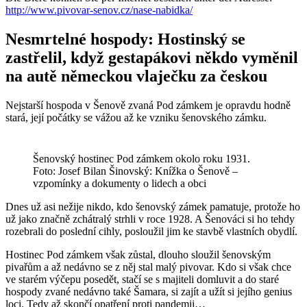
http://www.pivovar-senov.cz/nase-nabidka/
Nesmrtelné hospody: Hostinský se
zastřelil, když gestapákovi někdo vyměnil
na autě německou vlaječku za českou
​Nejstarší hospoda v Šenově zvaná Pod zámkem je opravdu hodně
stará, její počátky se vážou až ke vzniku šenovského zámku.
Šenovský hostinec Pod zámkem okolo roku 1931.
Foto: Josef Bilan Šinovský: Knížka o Šenově –
vzpomínky a dokumenty o lidech a obci
Dnes už asi nežije nikdo, kdo šenovský zámek pamatuje, protože ho
už jako značně zchátralý strhli v roce 1928. A Šenováci si ho tehdy
rozebrali do poslední cihly, posloužil jim ke stavbě vlastních obydlí.
Hostinec Pod zámkem však zůstal, dlouho sloužil šenovským
pivařům a až nedávno se z něj stal malý pivovar. Kdo si však chce
ve starém výčepu posedět, stačí se s majiteli domluvit a do staré
hospody zvané nedávno také Šamara, si zajít a užít si jejího genius
loci. Tedy až skončí opatření proti pandemii…