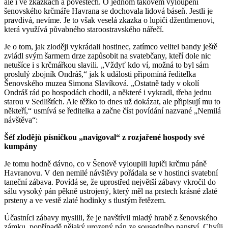
ale i ve zkazkách a pověstech. O jednom takovém vyloupení
šenovského krčmáře Havrana se dochovala lidová báseň. Jestli je
pravdivá, nevíme. Je to však veselá zkazka o lupiči džentlmenovi,
která využívá půvabného staroostravského nářečí.
Je o tom, jak zloději vykrádali hostinec, zatímco velitel bandy ještě
zvládl svým šarmem drze zapůsobit na svatebčany, kteří dole nic
netušíce i s krčmářkou slavili. „Vždyť kdo ví, možná to byl sám
proslulý zbojník Ondráš,“ jak k události připomíná ředitelka
Šenovského muzea Simona Slavíková. „Ostatně tady v okolí
Ondráš rád po hospodách chodil, a některé i vykradl, třeba jednu
starou v Sedlištích. Ale těžko to dnes už dokázat, ale připisují mu to
někteří,“ usmívá se ředitelka a začne číst povídání nazvané „Nemilá
návštěva“:
Šéf zlodějů písničkou „navigoval“ z rozjařené hospody své
kumpány
Je tomu hodně dávno, co v Šenově vyloupili lupiči krčmu páně
Havranovu. V den nemilé návštěvy pořádala se v hostinci svatební
taneční zábava. Povídá se, že uprostřed největší zábavy vkročil do
sálu vysoký pán pěkně ustrojený, který měl na prstech krásné zlaté
prsteny a ve vestě zlaté hodinky s tlustým řetězem.
Účastníci zábavy myslili, že je navštívil mladý hrabě z šenovského
zámku, popřípadě nějaký urozený pán ze sousedního panství. Chvíli