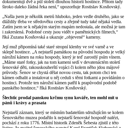
dokumentují dvě a půl století dlouhou historii hostince. Přitom tady
široko daleko žádná řeka není,“ upozorňuje Rostislav Kosňovský.
„Našla jsem je několik metrů hluboko, jeden vedle druhého, jako se
dláždily třeba ve středověku cesty a zřejmě tudy také nějaká vedla.
Zatím jsem se k nějakým starým mapám nedostala, ale možná je tam
i zakreslená. Podobné cesty jsou vidět v pamětnických filmech,“
říká Zuzana Kosňovská a ukazuje „objevené“ kameny.
Její muž připomíná také staré stropní klenby ve své varně a ve
sklepě hostince. „A nejstarší památkou na původní hospodu je velký
nárožní kámen na roku hospody, který je teď zarostlý psím vínem.
„Máme staré fotky, jak na tom kameni sedí v devatenáctém století
šenovské děti, rakouskouherští vojáci či kolem něho jdou májové
průvody. Šenov se chystá dělat novou cestu, tak potom chci ten
kámen odhalit a instalovat u něj ceduli s těmi fotkami a povídáním o
hostinci. Protože ten nárožní kámen patřil k prapůvodní podobě
panského hostince,“ říká Rostislav Kosňovský.
Šlechtic prodal panskou krčmu synu kováře, ten mohl mít u
pánů i krávy a prasata
Nejstarší záznam, který se místním badatelům sdružujícím se kolem
Šenovského muzea podařilo k nejstarší šenovské hospodě nalézt,
pochází z roku 1776. Místní historik Zdeněk Šebesta zjistil z této
listiny, že majitel šenovského panství Karel František Skrbenský z