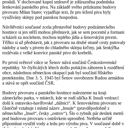
prodali. V dochované kupní smlouvě je zdůrazněna podmínka
šenkování panského piva. Na základě svého průzkumu budovy
pivovaru Milan Starec vyjadřuje tezi, že pro ležení piva byly
využívány sklepy pod panskou hospodou.
Návštěvníci současné zcela přestavěné budovy podzámeckého
hostince si jen stěží mohou představit, jak se sem pocestní a formani
scházeli za noclehem, trochou teplého jídla a šenovským pivem.
Těžko si už představit, jak z pivovaru na druhé straně cesty putovaly
nádoby a sudy s pivem do chladného sklepa krčmy, jak šenkýřka
rozlévala z velké konvice panské pivo do korbelů.
Po první světové válce se Šenov stává součástí Československé
republiky. Ve čtyřicátých létech došlo polským záborem k rozdělení
obce, následnou německou okupací pak byl součástí říšského
protektorátu. Dne 3. 5. 1945 byl Šenov osvobozen Rudou armádou
a stává se opět součástí ČSR.
Budovy pivovaru a panského hostince nalezneme na kraji
zámeckého parku, v místech, kde se rodí ulička K Insuli vedoucí
dolů k ostravsko-havířovské „dálnici“. K šenovskému pivovaru se
částečně vztahuje i místní název „Insule“ (pravděpodobně z
německého „Insel“, česky „ostrov“). Šlo o rybník pár desítek metrů
pod budovou pivovaru s ostrůvkem uprostřed. Netřeba určitě
připomínat využití vody a ledu pro výrobu piva. V současné době v