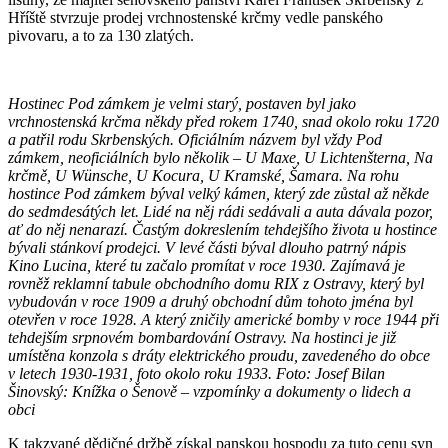
Hříště stvrzuje prodej vrchnostenské krčmy vedle panského
pivovaru, a to za 130 zlatých.
Hostinec Pod zámkem je velmi starý, postaven byl jako
vrchnostenská krčma někdy před rokem 1740, snad okolo roku 1720
a patřil rodu Skrbenských. Oficiálním názvem byl vždy Pod
zámkem, neoficiálních bylo několik – U Maxe, U Lichtenšterna, Na
krčmě, U Wünsche, U Kocura, U Kramské, Šamara. Na rohu
hostince Pod zámkem býval velký kámen, který zde zůstal až někde
do sedmdesátých let. Lidé na něj rádi sedávali a auta dávala pozor,
ať do něj nenarazí. Častým dokreslením tehdejšího života u hostince
bývali stánkoví prodejci. V levé části býval dlouho patrný nápis
Kino Lucina, které tu začalo promítat v roce 1930. Zajímavá je
rovněž reklamní tabule obchodního domu RIX z Ostravy, který byl
vybudován v roce 1909 a druhý obchodní dům tohoto jména byl
otevřen v roce 1928. A který zničily americké bomby v roce 1944 při
tehdejším srpnovém bombardování Ostravy. Na hostinci je již
umístěna konzola s dráty elektrického proudu, zavedeného do obce
v letech 1930-1931, foto okolo roku 1933.
Foto: Josef Bilan
Šinovský: Knížka o Šenově – vzpomínky a dokumenty o lidech a
obci
K takzvané dědičné držbě získal panskou hospodu za tuto cenu syn