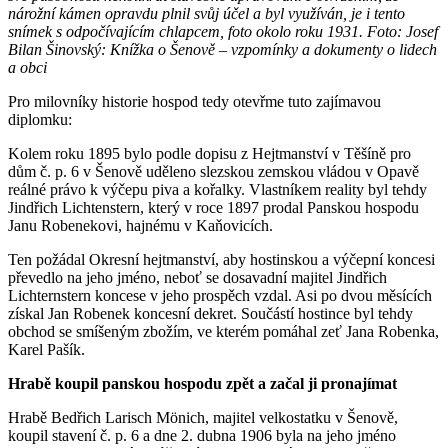
nárožní kámen opravdu plnil svůj účel a byl využíván, je i tento
snímek s odpočívajícím chlapcem, foto okolo roku 1931.
Foto: Josef
Bilan Šinovský: Knížka o Šenově – vzpomínky a dokumenty o lidech
a obci
Pro milovníky historie hospod tedy otevřme tuto zajímavou
diplomku:
Kolem roku 1895 bylo podle dopisu z Hejtmanství v Těšíně pro
dům č. p. 6 v Šenově uděleno slezskou zemskou vládou v Opavě
reálné právo k výčepu piva a kořalky. Vlastníkem reality byl tehdy
Jindřich Lichtenstern, který v roce 1897 prodal Panskou hospodu
Janu Robenekovi, hajnému v Kaňovicích.
Ten požádal Okresní hejtmanství, aby hostinskou a výčepní koncesi
převedlo na jeho jméno, neboť se dosavadní majitel Jindřich
Lichternstern koncese v jeho prospěch vzdal. Asi po dvou měsících
získal Jan Robenek koncesní dekret. Součástí hostince byl tehdy
obchod se smíšeným zbožím, ve kterém pomáhal zeť Jana Robenka,
Karel Pašík.
Hrabě koupil panskou hospodu zpět a začal ji pronajímat
Hrabě Bedřich Larisch Mönich, majitel velkostatku v Šenově,
koupil stavení č. p. 6 a dne 2. dubna 1906 byla na jeho jméno